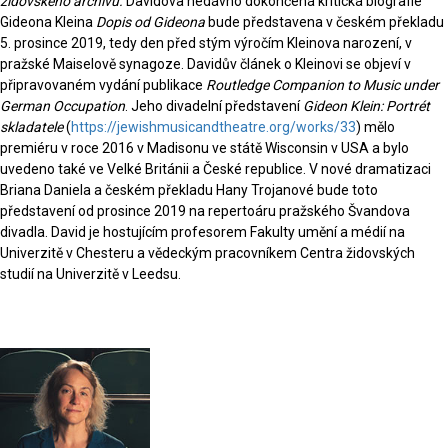
židovského archivu.
Davidova nedávno dokončená kritická biografie
Gideona Kleina
Dopis od Gideona
bude představena v českém překladu
5. prosince 2019, tedy den před stým výročím Kleinova narození, v
pražské Maiselově synagoze. Davidův článek o Kleinovi se objeví v
připravovaném vydání publikace
Routledge Companion to Music under
German Occupation
. Jeho divadelní představení
Gideon Klein: Portrét
skladatele
(
https://jewishmusicandtheatre.org/works/33
) mělo
premiéru v roce 2016 v Madisonu ve státě Wisconsin v USA a bylo
uvedeno také ve Velké Británii a České republice. V nové dramatizaci
Briana Daniela a českém překladu Hany Trojanové bude toto
představení od prosince 2019 na repertoáru pražského Švandova
divadla. David je hostujícím profesorem Fakulty umění a médií na
Univerzitě v Chesteru a vědeckým pracovníkem Centra židovských
studií na Univerzitě v Leedsu.