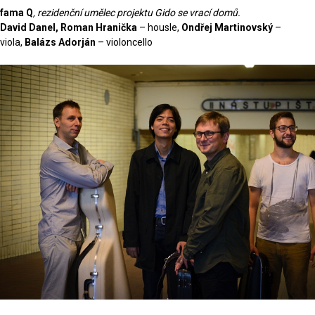
fama Q
, rezidenční umělec projektu Gido se vrací domů.
David Danel, Roman Hranička
– housle,
Ondřej Martinovský
–
viola,
Balázs Adorján
– violoncello