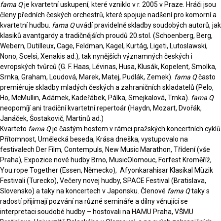
fama Q
je kvartetní uskupení, které vzniklo v r. 2005 v Praze. Hráči jsou
členy předních českých orchestrů, které spojuje nadšení pro komorní a
kvartetní hudbu.
fama Q
uvádí pravidelně skladby soudobých autorů, jak
klasiků avantgardy a tradičnějších proudů 20.stol. (Schoenberg, Berg,
Webern, Dutilleux, Cage, Feldman, Kagel, Kurtág, Ligeti, Lutoslawski,
Nono, Scelsi, Xenakis ad.), tak nynějších významných českých i
evropských tvůrců (G. F. Haas, Lévinas, Husa, Klusák, Kopelent, Smolka,
Srnka, Graham, Loudová, Marek, Matej, Pudlák, Zemek).
fama Q
často
premiéruje skladby mladých českých a zahraničních skladatelů (Pelo,
Ho, McMullin, Adámek, Kadeřábek, Pálka, Smejkalová, Trnka).
fama Q
neopomíjí ani tradiční kvartetní repertoár (Haydn, Mozart, Dvořák,
Janáček, Šostakovič, Martinů ad.)
Kvarteto
fama Q
je častým hostem v rámci pražských koncertních cyklů
Přítomnost, Umělecká beseda, Krása dneška, vystupovalo na
festivalech Der Film, Contempuls, New Music Marathon, Třídení (vše
Praha), Expozice nové hudby Brno, MusicOlomouc, Forfest Kroměříž,
You:rope Together (Essen, Německo), Afyonkarahisar Klasikal Müzik
Festivali (Turecko), Večery novej hudby, SPACE Festival (Bratislava,
Slovensko) a taky na koncertech v Japonsku. Členové
fama Q
taky s
radostí přijímají pozvání na různé semináře a dílny věnující se
interpretaci soudobé hudby – hostovali na HAMU Praha, VŠMU