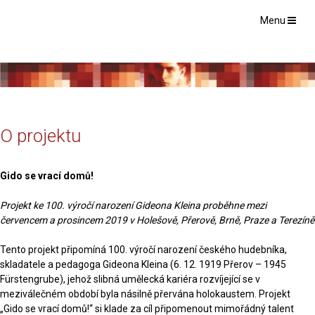
Menu
O projektu
Gido se vrací domů!
Projekt ke 100. výročí narození Gideona Kleina proběhne mezi
červencem a prosincem 2019 v Holešově, Přerově, Brně, Praze a Terezíně
Tento projekt připomíná 100. výročí narození českého hudebníka,
skladatele a pedagoga Gideona Kleina (6. 12. 1919 Přerov – 1945
Fürstengrube), jehož slibná umělecká kariéra rozvíjející se v
meziválečném období byla násilně přervána holokaustem. Projekt
„Gido se vrací domů!“ si klade za cíl připomenout mimořádný talent