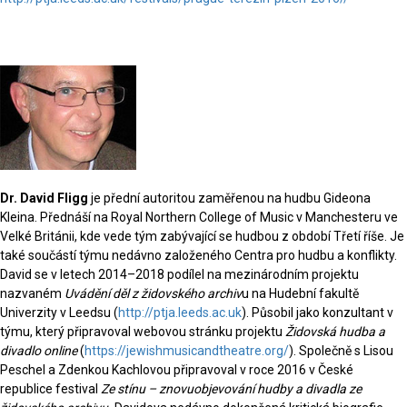
Dr. David Fligg
je přední autoritou zaměřenou na hudbu Gideona
Kleina. Přednáší na Royal Northern College of Music v Manchesteru ve
Velké Británii, kde vede tým zabývající se hudbou z období Třetí říše. Je
také součástí týmu nedávno založeného Centra pro hudbu a konflikty.
David se v letech 2014–2018 podílel na mezinárodním projektu
nazvaném
Uvádění děl z židovského archiv
u na Hudební fakultě
Univerzity v Leedsu (
http://ptja.leeds.ac.uk
). Působil jako konzultant v
týmu, který připravoval webovou stránku projektu
Židovská hudba a
divadlo online
(
https://jewishmusicandtheatre.org/
). Společně s Lisou
Peschel a Zdenkou Kachlovou připravoval v roce 2016 v České
republice festival
Ze stínu – znovuobjevování hudby a divadla ze