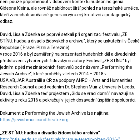
není pouze připomenout v dobovém kontextu hudebního génia
Gideona Kleina, ale rovněž nabídnout širší pohled na terezínské umělce,
kteří zanechali současné generaci výrazný kreativní a pedagogický
odkaz.
David, Lisa a Zdenka se poprvé setkali při organizaci festivalu „ZE
STÍNU: hudba a divadlo židovského archivu“, který se uskutečnil v České
Republice ( Praze, Plzni a Terezíně)
v roce 2016 a byl zaměřený na prezentaci hudebních děl a divadelních
představení vytvořených židovskými autory. Festival „ZE STÍNU“ byl
jedním z pěti mezinárodních festivalů pod názvem „Performing the
Jewish Archive“, které proběhly v letech 2014 – 2018 v
USA,VB,JAR,Austrálii a ČR za podpory AHRC – Arts and Humanities
Research Council a pod vedením Dr. Stephen Muir z University Leeds.
David, Lisa a Zdenka teď projektem „Gido se vrací domů“ navazují na
aktivity z roku 2016 a pokračují v jejich dosavadní úspěšné spolupráci.
Dokument z Performing the Jewish Archive lze najít na:
https://jewishmusicandtheatre.org
.
„ZE STÍNU: hudba a divadlo židovského archivu“
http://ptja.leeds.ac.uk/festivals/prague-terezin-plzen-2016//