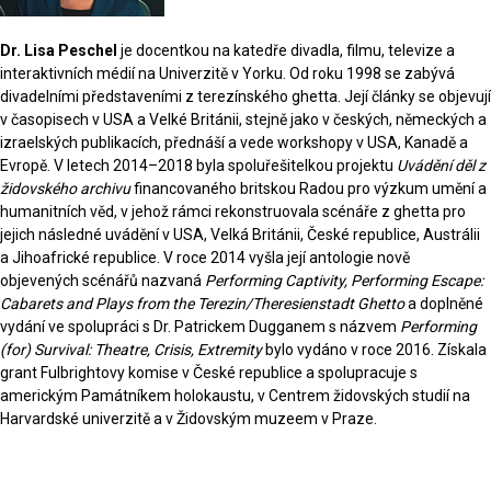
Dr. Lisa Peschel
je docentkou na katedře divadla, filmu, televize a
interaktivních médií na Univerzitě v Yorku. Od roku 1998 se zabývá
divadelními představeními z terezínského ghetta. Její články se objevují
v časopisech v USA a Velké Británii, stejně jako v českých, německých a
izraelských publikacích, přednáší a vede workshopy v USA, Kanadě a
Evropě. V letech 2014–2018 byla spoluřešitelkou projektu
Uvádění děl z
židovského archivu
financovaného britskou Radou pro výzkum umění a
humanitních věd, v jehož rámci rekonstruovala scénáře z ghetta pro
jejich následné uvádění v USA, Velká Británii, České republice, Austrálii
a Jihoafrické republice. V roce 2014 vyšla její antologie nově
objevených scénářů nazvaná
Performing Captivity, Performing Escape:
Cabarets and Plays from the Terezin/Theresienstadt Ghetto
a doplněné
vydání ve spolupráci s Dr. Patrickem Dugganem s názvem
Performing
(for) Survival: Theatre, Crisis, Extremity
bylo vydáno v roce 2016. Získala
grant Fulbrightovy komise v České republice a spolupracuje s
americkým Památníkem holokaustu, v Centrem židovských studií na
Harvardské univerzitě a v Židovským muzeem v Praze.