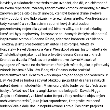
klavíristy a skladatele prostřednictvím uvádění jeho děl, z nichž mnohé
do svého repertoáru zařadily renomované komorní ansámbly, a oslavit
zároveň život a dílo dalších umělců, kteří byli během druhé světové
války podobně jako Gido vězněni v terezínském ghettu. Prostřednictvím
řady koncertů a vzdělávacích i vzpomínkových akcí budou
prezentovány nejen díla vytvořená během války, ale i nové skladby,
které jimi byly inspirovány: kompozice současných českých skladatelů
inspirované tvorbou Gideona Kleina, adaptace kabaretu vzniklého v
Terezíně, jejímž prostřednictvím autoři Felix Porges, Vítězslav
Horpatzky, Pavel Stránský a Pavel Weisskopf přináší historii ghetta do
21. století, stejně jako nová hra o životě Gideona Kleina na prknech
Švandova divadla. Představení proběhnou ve slavné Maiselově
synagoze v Praze a na dalších mimořádných místech, jako je přerovský
zámek, brněnská Vila Löw-Beer, Vila Stiassni nebo pražská
Winternitzova vila. Účastníci workshopů pro pedagogy pod vedením Dr.
Lisy Peschel se budou zabývat otázkou, jak přiblížit díla terezínských
autorů dnešním studentům. V rámci projektu bude rovněž představen
český překlad nové knihy anglického muzikologa Dr. Davida Fligga
„Dopis od Gideona“, ve které autor čerpá z řady nedávno objevených
archivních materiálů, jako je korespondence, fotografie, ztracená
hudební díla a další dosud nepublikované zdroje. Posláním projektu