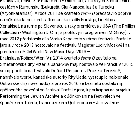
Bratislava, Univerzitě Palackého v Olomouci, a na svých zahraničních
cestách v Rumunsku (Bukurešť, Cluj-Napoca, Iasi) a Turecku
(Afyonkarahisar). V roce 2011 se kvarteto
fama Q
představilo poprvé
na několika koncertech v Rumunsku (s díly Kurtága, Ligetiho a
Xenakise), na turné po Slovensku a taky premiérově v USA (The Phillips
Collection - Washington D. C. mj.s profilovým programem M. Srnky), v
roce 2012 představilo dílo Marka Kopelenta v rámci festivalu Pražské
jaro a v roce 2013 hostovalo na festivalu Magister Ludi v Moskvě i na
prestižních ISCM World New Music Days 2013 –
Bratislava/Košice/Wien. V r. 2014 kvarteto
fama Q
zavítalo na
Smetanovské dny Plzeň a Janáčkův máj, hostovalo ve Francii, v r.2015
se mj. podílelo na festivalu Defiant Requiem v Praze a Terezíně,
nahrávalo tvorbu kanadské autorky Rity Ueda, vystoupilo na bienále
Ostravské dny nové hudby a pro rok 2016 se kvartetu dostalo mj.
opětovného pozvání na festival Pražské jaro, k participaci na projektu
Performing the Jewish Archive a k účinkování na festivalech ve
španělském Toledu, francouzském Quiberonu či v Jeruzalémě.