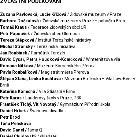
ZVLÁŠTNÍ PODÉKOVÁNÍ
Zuzana Pavlovská, Lucie Křížová
/ Židovské muzeum v Praze
Barbora Dočkalová
/ Židovské muzeum v Praze – pobočka Brno
Tomáš Kraus
/ Federace Židovských obcí ČR
Petr Papoušek
/ Židovská obec Olomouc
Tereza Štěpková
/ Institut Terezínské iniciativy
Michal Stránský
/ Terezínská iniciativa
Jan Roubínek
/ Památník Terezín
David Cysař, Petra Houdková-Koníčková
/ Winternitzova vila
Romana Nitková
/ Muzeum Komenského Přerov
Pavla Roubalíková
/ Magistrát města Přerova
Štěpán Staňa, Lenka Buchtová
/ Muzeum Brněnska – Vila Löw-Beer v
Brně
Kateřina Konečná
/ Vila Stiassni v Brně
Petr Karas
/ Lauderovy školy v Praze, P3K
František Tichý, Vít Novotný
/ Gymnázium Přírodní škola
Daniel Hrbek
/ Švandovo divadlo
Petr Brod
Táňa Pelíšková
David Danel /
fama Q
Daniel Chudovský
/ skladatel