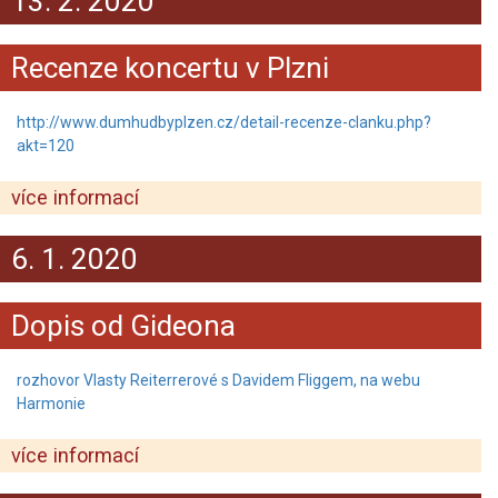
13. 2. 2020
Recenze koncertu v Plzni
http://www.dumhudbyplzen.cz/detail-recenze-clanku.php?
akt=120
více informací
6. 1. 2020
Dopis od Gideona
rozhovor Vlasty Reiterrerové s Davidem Fliggem, na webu
Harmonie
více informací